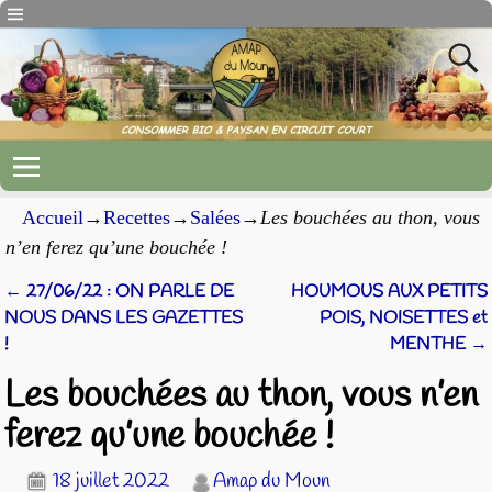
Accueil
→
Recettes
→
Salées
→
Les bouchées au thon, vous
n’en ferez qu’une bouchée !
←
27/06/22 : ON PARLE DE
HOUMOUS AUX PETITS
Navigation des articles
NOUS DANS LES GAZETTES
POIS, NOISETTES et
!
MENTHE
→
Les bouchées au thon, vous n’en
ferez qu’une bouchée !
18 juillet 2022
Amap du Moun