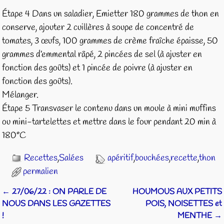
Étape 4 Dans un saladier, Emietter 180 grammes de thon en
conserve, ajouter 2 cuillères à soupe de concentré de
tomates, 3 œufs, 100 grammes de crème fraîche épaisse, 50
grammes d’emmental râpé, 2 pincées de sel (à ajuster en
fonction des goûts) et 1 pincée de poivre (à ajuster en
fonction des goûts).
Mélanger.
Étape 5 Transvaser le contenu dans un moule à mini muffins
ou mini-tartelettes et mettre dans le four pendant 20 min à
180°C
Recettes
,
Salées
apéritif
,
bouchées
,
recette
,
thon
permalien
←
27/06/22 : ON PARLE DE
HOUMOUS AUX PETITS
Navigation des articles
NOUS DANS LES GAZETTES
POIS, NOISETTES et
!
MENTHE
→