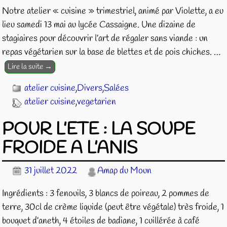
Notre atelier « cuisine » trimestriel, animé par Violette, a eu
lieu samedi 13 mai au lycée Cassaigne. Une dizaine de
stagiaires pour découvrir l’art de régaler sans viande : un
repas végétarien sur la base de blettes et de pois chiches.
…
Lire la suite →
atelier cuisine
,
Divers
,
Salées
atelier cuisine
,
vegetarien
POUR L’ETE : LA SOUPE
FROIDE A L’ANIS
31 juillet 2022
Amap du Moun
Ingrédients : 3 fenouils, 3 blancs de poireau, 2 pommes de
terre, 30cl de crème liquide (peut être végétale) très froide, 1
bouquet d’aneth, 4 étoiles de badiane, 1 cuillérée à café