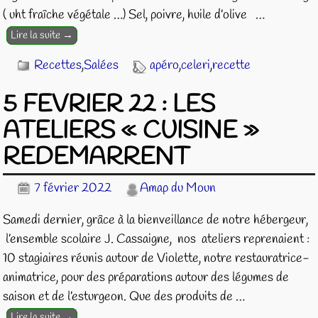
( uht fraîche végétale …) Sel, poivre, huile d’olive
…
Lire la suite →
Recettes
,
Salées
apéro
,
celeri
,
recette
5 FEVRIER 22 : LES
ATELIERS « CUISINE »
REDEMARRENT
7 février 2022
Amap du Moun
Samedi dernier, grâce à la bienveillance de notre hébergeur,
l’ensemble scolaire J. Cassaigne, nos ateliers reprenaient :
10 stagiaires réunis autour de Violette, notre restauratrice-
animatrice, pour des préparations autour des légumes de
saison et de l’esturgeon. Que des produits de
…
Lire la suite →