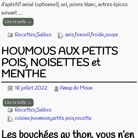
d’apéritif anisé (optionnel), sel, poivre blanc, autres épices
suivant
…
Lire la suite →
Recettes
,
Salées
anis
,
fenouil
,
froide
,
soupe
HOUMOUS AUX PETITS
POIS, NOISETTES et
MENTHE
18 juillet 2022
Amap du Moun
Lire la suite →
Recettes
,
Salées
cuisine
,
houmous
,
petits pois
,
recette
Les bouchées au thon, vous n’en