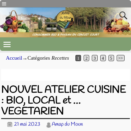
Accueil
→Catégories
Recettes
1
2
3
4
5
>>
Archives pour la catégorie
Recettes
NOUVEL ATELIER CUISINE
: BIO, LOCAL et …
VEGETARIEN
21 mai 2023
Amap du Moun