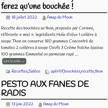
ferez qu’une bouchée !
18 juillet 2022
Amap du Moun
Recette des bouchées au thon, proposée par Corinne,
référente « miel ». Ingrédients Huile d’olive 1 cuillère à
soupe Thon en conserve 180 grammes Concentré de
tomates 2 cuillères à soupe Oeufs 3 Crème fraîche épaisse
100 grammes Emmental ou parmesan rapé
…
Lire la suite →
Recettes
,
Salées
apéritif
,
bouchées
,
recette
,
thon
PESTO AUX FANES DE
RADIS
13 juin 2022
Amap du Moun