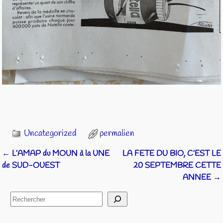
Uncategorized
permalien
←
L’AMAP du MOUN à la UNE
LA FETE DU BIO, C’EST LE
Navigation des articles
de SUD-OUEST
20 SEPTEMBRE CETTE
ANNEE
→