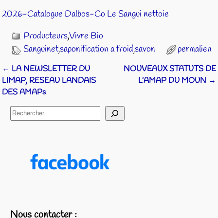
2026-Catalogue Dalbos-Co Le Sangui nettoie
Producteurs
,
Vivre Bio
Sanguinet
,
saponification a froid
,
savon
permalien
←
LA NEWSLETTER DU
NOUVEAUX STATUTS DE
Navigation des articles
LIMAP, RESEAU LANDAIS
L’AMAP DU MOUN
→
DES AMAPs
Nous contacter :