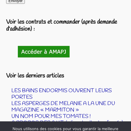
Voir les contrats et commander (après demande
d'adhésion) :
Voir les derniers articles
LES BAINS ENDORMIS OUVRENT LEURS
PORTES
LES ASPERGES DE MELANIE A LA UNE DU
MAGAZINE « MARMITON »
UN NOM POUR MES TOMATES !
A PROPOS DES A.U.T. ( aliments ultra tranformés)
ÉPICERIE COOPÉRATIVE DES COLIBRIS –
Nous utilisons des cookies pour vous garantir la meilleure