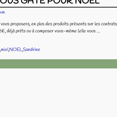
 VOUS GÂTE POUR NOËL
oun
vous proposera, en plus des produits présents sur les contrats
 12€, déjà prêts ou à composer vous-même (elle vous
…
,
miel
,
NOEL
,
Sandrine