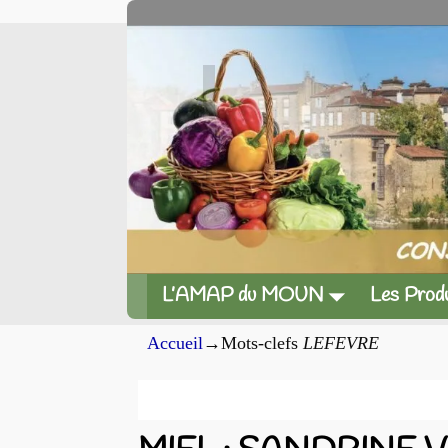
L’AMAP du MOUN
Les Produ
Accueil
→Mots-clefs
LEFEVRE
Archives du mot-clef
LE