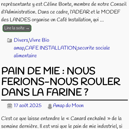
représentante y est Céline Bonte, membre de notre Conseil
d’Administration. Dans ce cadre, l’ADEAR et le MODEF
des LANDES organise un Café Installation, qui
…
Lire la suite →
Divers
,
Vivre Bio
amap
,
CAFE INSTALLATION
,
securite sociale
alimentaire
PAIN DE MIE : NOUS
FERIONS-NOUS ROULER
DANS LA FARINE ?
17 août 2025
Amap du Moun
C’est ce que laisse entendre le « Canard enchaîné » de la
semaine dernière. Il est vrai que le pain de mie industriel, si