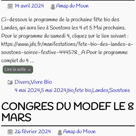
14 avril 2024
Amap du Moun
Ci-dessous le programme de la prochaine fête bio des
Landes, qui aura lieu à Soustons les 4 et 5 Mai prochains.
Pour le programme du samedi 4, cliquez sur le lien suivant :
https://www.jds.fr/manifestations/fete-bio-des-landes-a-
soustons-soiree-festive-444578_A Pour le programme
complet du 4
…
Lire la suite →
Divers
,
Vivre Bio
4 mai 2024
,
5 mai 2024
,
bio
,
fete bio
,
Landes
,
Soustons
CONGRES DU MODEF LE 8
MARS
26 février 2024
Amap du Moun