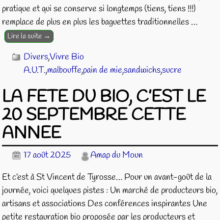
pratique et qui se conserve si longtemps (tiens, tiens !!!)
remplace de plus en plus les baguettes traditionnelles
…
Lire la suite →
Divers
,
Vivre Bio
A.U.T.
,
malbouffe
,
pain de mie
,
sandwichs
,
sucre
LA FETE DU BIO, C’EST LE
20 SEPTEMBRE CETTE
ANNEE
17 août 2025
Amap du Moun
Et c’est à St Vincent de Tyrosse… Pour un avant-goût de la
journée, voici quelques pistes : Un marché de producteurs bio,
artisans et associations Des conférences inspirantes Une
petite restauration bio proposée par les producteurs et