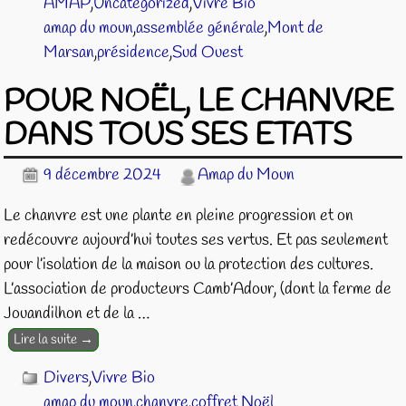
AMAP
,
Uncategorized
,
Vivre Bio
amap du moun
,
assemblée générale
,
Mont de
Marsan
,
présidence
,
Sud Ouest
POUR NOËL, LE CHANVRE
DANS TOUS SES ETATS
9 décembre 2024
Amap du Moun
Le chanvre est une plante en pleine progression et on
redécouvre aujourd’hui toutes ses vertus. Et pas seulement
pour l’isolation de la maison ou la protection des cultures.
L’association de producteurs Camb’Adour, (dont la ferme de
Jouandilhon et de la
…
Lire la suite →
Divers
,
Vivre Bio
amap du moun
,
chanvre
,
coffret Noël