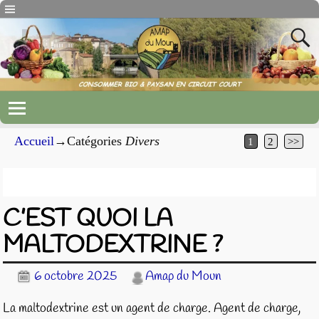
Accueil
→Catégories
Divers
1
2
>>
Archives pour la catégorie
Divers
C’EST QUOI LA
MALTODEXTRINE ?
6 octobre 2025
Amap du Moun
La maltodextrine est un agent de charge. Agent de charge,