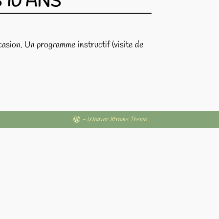
S 10 ANS
casion. Un programme instructif (visite de
-
Weaver Xtreme Theme