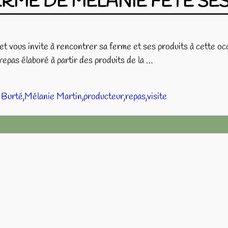
 FERME DE MELANIE FETE SE
t vous invite à rencontrer sa ferme et ses produits à cette oc
(repas élaboré à partir des produits de la
…
 Burté
,
Mélanie Martin
,
producteur
,
repas
,
visite