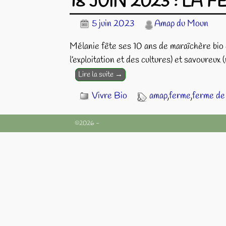
18 JUIN 2023 : LA
5 juin 2023
Amap du Moun
Mélanie fête ses 10 ans de maraîchère bio e
l’exploitation et des cultures) et savoureux 
Lire la suite →
Vivre Bio
amap
,
ferme
,
ferme de
©2026 -