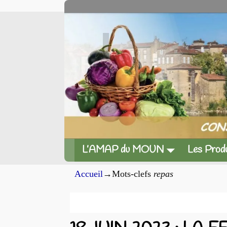
L’AMAP du MOUN
Les Produ
Accueil
→Mots-clefs
repas
Archives du mot-clef
rep