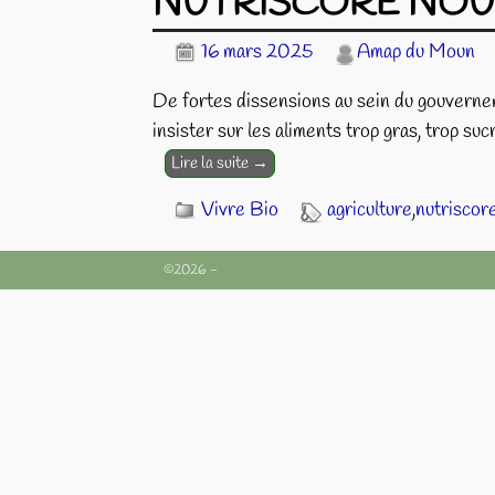
NUTRISCORE NOU
16 mars 2025
Amap du Moun
De fortes dissensions au sein du gouverneme
insister sur les aliments trop gras, trop su
Lire la suite →
Vivre Bio
agriculture
,
nutriscor
©2026 -