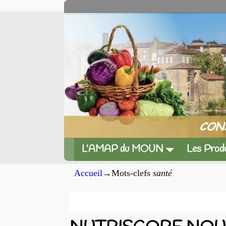
L’AMAP du MOUN
Les Produ
Accueil
→Mots-clefs
santé
Archives du mot-clef
san