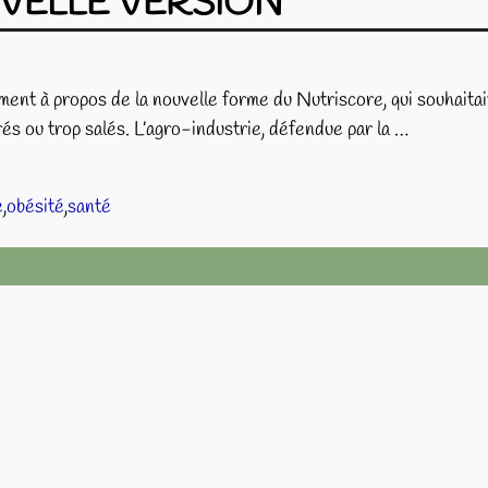
VELLE VERSION
nt à propos de la nouvelle forme du Nutriscore, qui souhaitait, 
crés ou trop salés. L’agro-industrie, défendue par la
…
e
,
obésité
,
santé