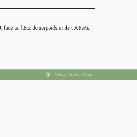
face au fléau du surpoids et de l’obésité,
-
Weaver Xtreme Theme