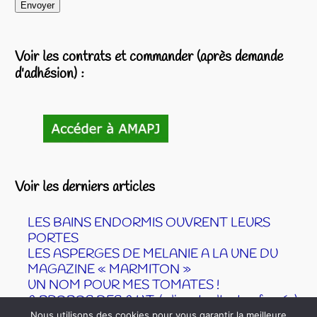
Voir les contrats et commander (après demande
d'adhésion) :
Voir les derniers articles
LES BAINS ENDORMIS OUVRENT LEURS
PORTES
LES ASPERGES DE MELANIE A LA UNE DU
MAGAZINE « MARMITON »
UN NOM POUR MES TOMATES !
A PROPOS DES A.U.T. ( aliments ultra tranformés)
ÉPICERIE COOPÉRATIVE DES COLIBRIS –
Nous utilisons des cookies pour vous garantir la meilleure