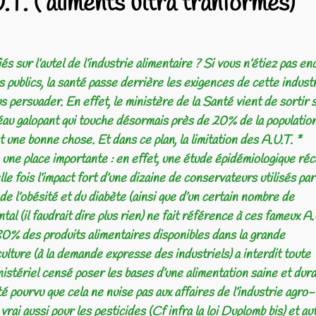
( aliments ultra tranformés)
 sur l’autel de l’industrie alimentaire ? Si vous n’étiez pas en
publics, la santé passe derrière les exigences de cette industr
s persuader. En effet, le ministère de la Santé vient de sortir 
fléau galopant qui touche désormais près de 20% de la populatio
t une bonne chose. Et dans ce plan, la limitation des A.U.T. *
 une place importante : en effet, une étude épidémiologique ré
 fois l’impact fort d’une dizaine de conservateurs utilisés par
 de l’obésité et du diabète (ainsi que d’un certain nombre de
al (il faudrait dire plus rien) ne fait référence à ces fameux A.
 80% des produits alimentaires disponibles dans la grande
culture (à la demande expresse des industriels) a interdit toute
istériel censé poser les bases d’une alimentation saine et dura
té pourvu que cela ne nuise pas aux affaires de l’industrie agro-
 vrai aussi pour les pesticides (Cf infra la loi Duplomb bis) et au