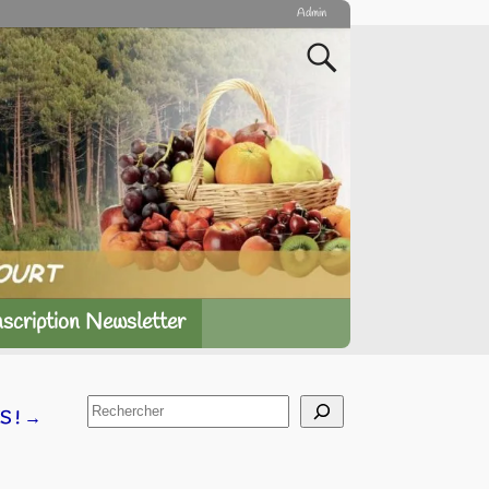
Admin
nscription Newsletter
S !
→