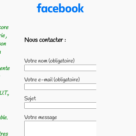
core
ie ,
Nous contacter :
son
n
Votre nom (obligatoire)
cente
Votre e-mail (obligatoire)
U.T.,
Sujet
Votre message
ble.
tres