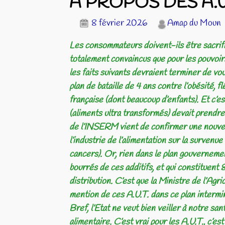
A PROPOS DES A.U.T. 
8 février 2026
Amap du Moun
Les consommateurs doivent-ils être sacrifiés
totalement convaincus que pour les pouvoirs 
les faits suivants devraient terminer de vou
plan de bataille de 4 ans contre l’obésité, 
française (dont beaucoup d’enfants). Et c’es
(aliments ultra transformés) devait prendre
de l’INSERM vient de confirmer une nouvelle
l’industrie de l’alimentation sur la survenue
cancers). Or, rien dans le plan gouvernement
bourrés de ces additifs, et qui constituent
distribution. C’est que la Ministre de l’Agri
mention de ces A.U.T. dans ce plan intermin
Bref, l’Etat ne veut bien veiller à notre san
alimentaire. C’est vrai pour les A.U.T., c’est