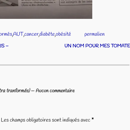
formés
,
AUT
,
cancer
,
diabète
,
obésité
permalien
IS –
UN NOM POUR MES TOMATE
ra tranformés)
— Aucun commentaire
Les champs obligatoires sont indiqués avec
*