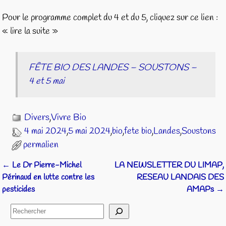
Pour le programme complet du 4 et du 5, cliquez sur ce lien :
« lire la suite »
FÊTE BIO DES LANDES – SOUSTONS –
4 et 5 mai
Divers
,
Vivre Bio
4 mai 2024
,
5 mai 2024
,
bio
,
fete bio
,
Landes
,
Soustons
permalien
←
Le Dr Pierre-Michel
LA NEWSLETTER DU LIMAP,
Navigation des articles
Périnaud en lutte contre les
RESEAU LANDAIS DES
pesticides
AMAPs
→