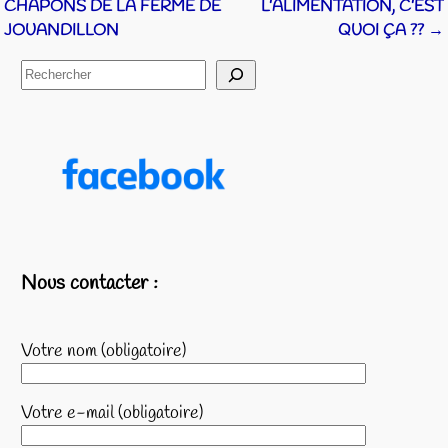
Navigation des articles
CHAPONS DE LA FERME DE
L’ALIMENTATION, C’EST
JOUANDILLON
QUOI ÇA ??
→
Nous contacter :
Votre nom (obligatoire)
Votre e-mail (obligatoire)