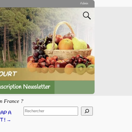
Admin
nscription Newsletter
en France ?
MAP A
T !
→