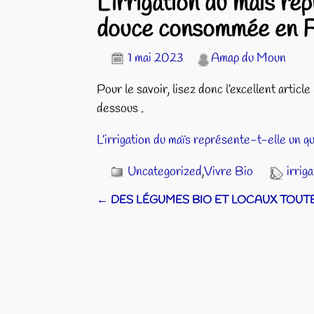
L’irrigation du maïs re
douce consommée en F
1 mai 2023
Amap du Moun
Pour le savoir, lisez donc l’excellent arti
dessous .
L’irrigation du maïs représente-t-elle un
Uncategorized
,
Vivre Bio
irrig
←
DES LÉGUMES BIO ET LOCAUX TOUTE
Navigation des articles