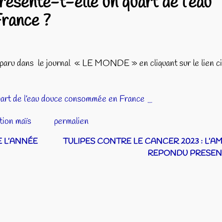
présente-t-elle un quart de l’eau
rance ?
cle paru dans le journal « LE MONDE » en cliquant sur le lien c
 quart de l’eau douce consommée en France _
ation maïs
permalien
 L’ANNÉE
TULIPES CONTRE LE CANCER 2023 : L’A
REPONDU PRESEN