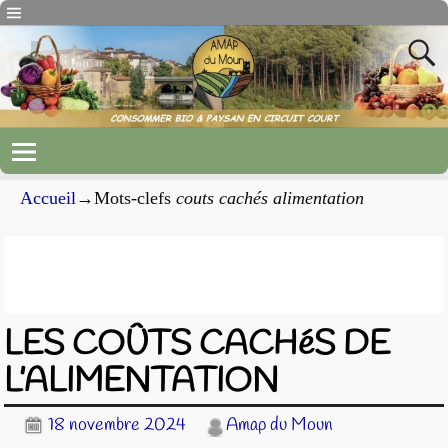
Accueil
→Mots-clefs
couts cachés alimentation
Archives du mot-clef
couts cachés
alimentation
LES COÛTS CACHéS DE
L’ALIMENTATION
18 novembre 2024
Amap du Moun