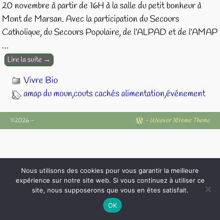
20 novembre à partir de 16H à la salle du petit bonheur à
Mont de Marsan. Avec la participation du Secours
Catholique, du Secours Populaire, de l’ALPAD et de l’AMAP
…
Lire la suite →
Vivre Bio
amap du moun
,
couts cachés alimentation
,
événement
©2026 -
-
Weaver Xtreme Theme
Nous utilisons des cookies pour vous garantir la meilleure
expérience sur notre site web. Si vous continuez à utiliser ce
site, nous supposerons que vous en êtes satisfait.
OK