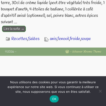
terre, 30cl de crème liquide (peut être végétale) très froide, 1
bouquet d’aneth, 4 étoiles de badiane, 1 cuillérée à café
d’apéritif anisé (optionnel), sel, poivre blanc, autres épices
suivant
…
Lire la suite →
Recettes
,
Salées
anis
,
fenouil
,
froide
,
soupe
©2026 -
-
Weaver Xtreme Theme
Nous utilisons des cookies pour vous garantir la meilleure
expérience sur notre site web. Si vous continuez à utiliser ce
site, nous supposerons que vous en êtes satisfait.
OK