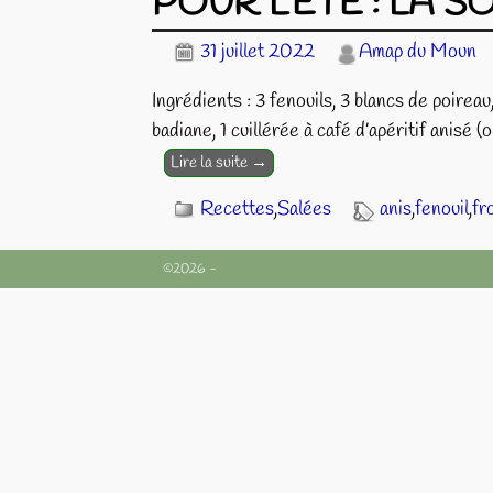
POUR L’ETE : LA S
31 juillet 2022
Amap du Moun
Ingrédients : 3 fenouils, 3 blancs de poirea
badiane, 1 cuillérée à café d’apéritif anisé (
Lire la suite →
Recettes
,
Salées
anis
,
fenouil
,
fr
©2026 -