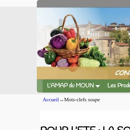
L’AMAP du MOUN
Les Produ
Accueil
→Mots-clefs
soupe
Archives du mot-clef
sou