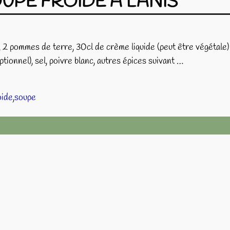
OUPE FROIDE A L’ANIS
u, 2 pommes de terre, 30cl de crème liquide (peut être végétale) 
optionnel), sel, poivre blanc, autres épices suivant
…
oide
,
soupe