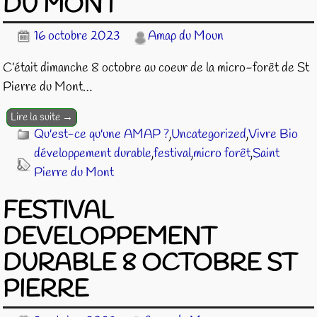
DU MONT
16 octobre 2023
Amap du Moun
C’était dimanche 8 octobre au coeur de la micro-forêt de St
Pierre du Mont…
Lire la suite →
Qu'est-ce qu'une AMAP ?
,
Uncategorized
,
Vivre Bio
développement durable
,
festival
,
micro forêt
,
Saint
Pierre du Mont
FESTIVAL
DEVELOPPEMENT
DURABLE 8 OCTOBRE ST
PIERRE