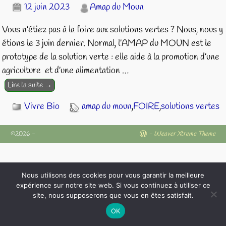
12 juin 2023
Amap du Moun
Vous n’étiez pas à la foire aux solutions vertes ? Nous, nous y
étions le 3 juin dernier. Normal, l’AMAP du MOUN est le
prototype de la solution verte : elle aide à la promotion d’une
agriculture et d’une alimentation
…
Lire la suite →
Vivre Bio
amap du moun
,
FOIRE
,
solutions vertes
©2026 -
-
Weaver Xtreme Theme
Nous utilisons des cookies pour vous garantir la meilleure
expérience sur notre site web. Si vous continuez à utiliser ce
site, nous supposerons que vous en êtes satisfait.
OK