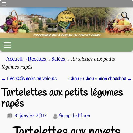
Accueil
→
Recettes
→
Salées
→
Tartelettes aux petits
légumes rapés
←
Les radis noirs en vélouté
Chou + Chou = mon chouchou
→
Navigation des articles
Tartelettes aux petits légumes
rapés
31 janvier 2017
Amap du Moun
Tartelettes aux navets