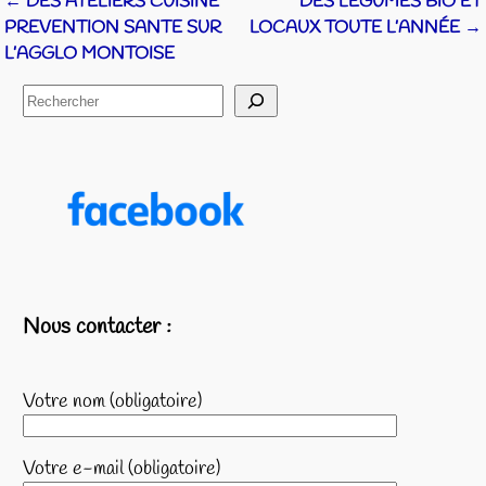
←
DES ATELIERS CUISINE
DES LÉGUMES BIO ET
Navigation des articles
PREVENTION SANTE SUR
LOCAUX TOUTE L’ANNÉE
→
L’AGGLO MONTOISE
Nous contacter :
Votre nom (obligatoire)
Votre e-mail (obligatoire)