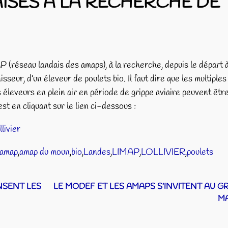
ISES A LA RECHERCHE DE
réseau landais des amaps), à la recherche, depuis le départ à
sseur, d’un éleveur de poulets bio. Il faut dire que les multiples
 éleveurs en plein air en période de grippe aviaire peuvent êtr
t en cliquant sur le lien ci-dessous :
livier
amap
,
amap du moun
,
bio
,
Landes
,
LIMAP
,
LOLLIVIER
,
poulets
NSENT LES
LE MODEF ET LES AMAPS S’INVITENT AU 
M