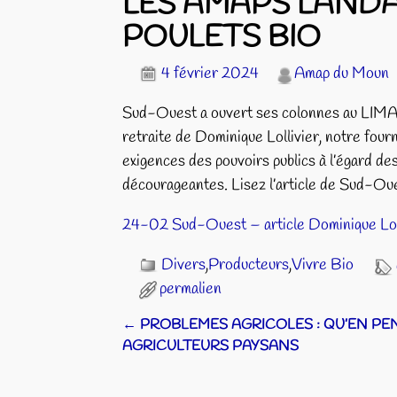
LES AMAPS LANDA
POULETS BIO
4 février 2024
Amap du Moun
Sud-Ouest a ouvert ses colonnes au LIMAP (
retraite de Dominique Lollivier, notre fourni
exigences des pouvoirs publics à l’égard des
décourageantes. Lisez l’article de Sud-Oues
24-02 Sud-Ouest – article Dominique Lol
Divers
,
Producteurs
,
Vivre Bio
permalien
←
PROBLEMES AGRICOLES : QU’EN PE
Navigation des articles
AGRICULTEURS PAYSANS