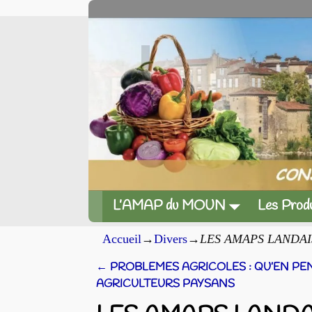
L’AMAP du MOUN
Les Produ
Accueil
→
Divers
→
LES AMAPS LANDAI
←
PROBLEMES AGRICOLES : QU’EN PE
Navigation des articles
AGRICULTEURS PAYSANS