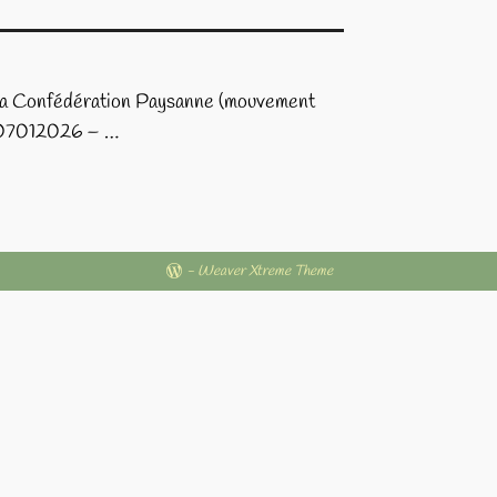
de la Confédération Paysanne (mouvement
MAJ 07012026 –
…
-
Weaver Xtreme Theme