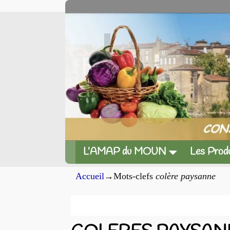
L’AMAP du MOUN
Les Produ
Accueil
→Mots-clefs
colère paysanne
Archives du mot-clef
colè