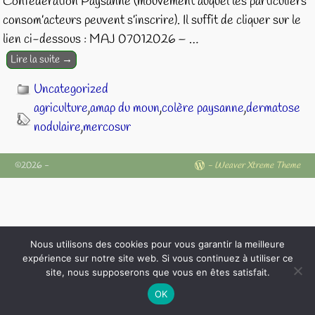
Confédération Paysanne (mouvement auquel les particuliers
consom’acteurs peuvent s’inscrire). Il suffit de cliquer sur le
lien ci-dessous : MAJ 07012026 –
…
Lire la suite →
Uncategorized
agriculture
,
amap du moun
,
colère paysanne
,
dermatose
nodulaire
,
mercosur
©2026 -
-
Weaver Xtreme Theme
Nous utilisons des cookies pour vous garantir la meilleure
expérience sur notre site web. Si vous continuez à utiliser ce
site, nous supposerons que vous en êtes satisfait.
OK